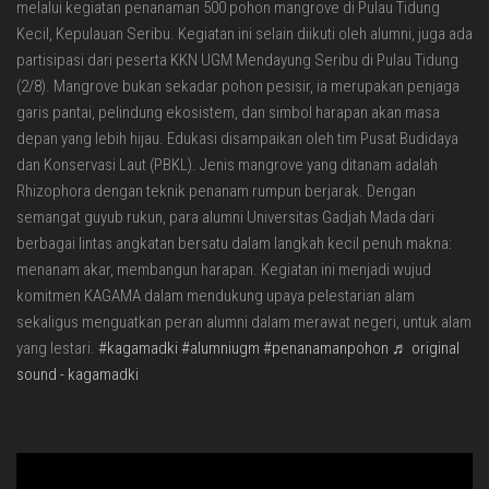
melalui kegiatan penanaman 500 pohon mangrove di Pulau Tidung
Kecil, Kepulauan Seribu. Kegiatan ini selain diikuti oleh alumni, juga ada
partisipasi dari peserta KKN UGM Mendayung Seribu di Pulau Tidung
(2/8). Mangrove bukan sekadar pohon pesisir, ia merupakan penjaga
garis pantai, pelindung ekosistem, dan simbol harapan akan masa
depan yang lebih hijau. Edukasi disampaikan oleh tim Pusat Budidaya
dan Konservasi Laut (PBKL). Jenis mangrove yang ditanam adalah
Rhizophora dengan teknik penanam rumpun berjarak. Dengan
semangat guyub rukun, para alumni Universitas Gadjah Mada dari
berbagai lintas angkatan bersatu dalam langkah kecil penuh makna:
menanam akar, membangun harapan. Kegiatan ini menjadi wujud
komitmen KAGAMA dalam mendukung upaya pelestarian alam
sekaligus menguatkan peran alumni dalam merawat negeri, untuk alam
yang lestari.
#kagamadki
#alumniugm
#penanamanpohon
♬ original
sound - kagamadki