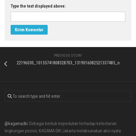
Type the text displayed above:
PREVIOUS STORY
22196030_10155741808328703_1319016082521337485_n
@kagamadki
Sebagai bentuk kepedulian terhadap kelestarian
lingkungan pesisir, KAGAMA DKI Jakarta melaksanakan aksi nyata