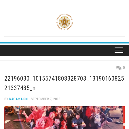
Skip
to
content
0
22196030_10155741808328703_13190160825
21337485_n
BY
KAGAMA DKI
· SEPTEMBER 7, 2018