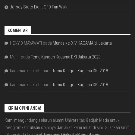
Jersey Six to Eight CFD Fun Walk
KOMENTAR
HENY D MAYAWATI
pada
Munas ke-XIV KAGAMA di Jakarta
Munir
pada
Temu Kangen Kagama DKI Jakarta 2023
kagamadkijakarta
pada
Temu Kangen Kagama DKI 2018
kagamadkijakarta
pada
Temu Kangen Kagama DKI 2018
KIRIM OPINI ANDA!
Kami mengundang seluruh alumni Universitas Gadjah Mada untuk
mengirimkan tulisan opininya dan akan kami muat di sini. Silahkan kirim
tulisan Anda ke email:
kagamadkijakarta@gmail.com