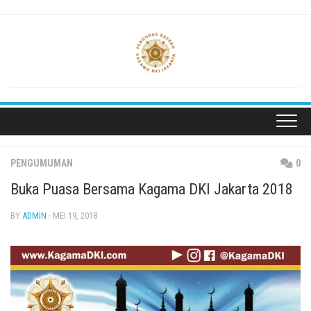
Skip
to
content
PENGUMUMAN
0
Buka Puasa Bersama Kagama DKI Jakarta 2018
BY
ADMIN
· MEI 19, 2018